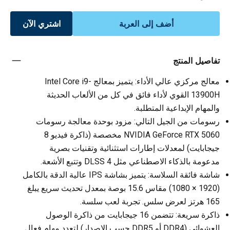
أضف إلى العربة
اشتري الآن
تفاصيل المنتج
معالج مركزي عالي الأداء: يتميز بمعالج Intel Core i9-
13900H القوي لأداء فائق في كل من الألعاب الحديثة
والمهام الإبداعية المتطلبة.
رسومات من الجيل التالي: مزود بوحدة معالجة رسومات
NVIDIA GeForce RTX 5060 مخصصة (ذاكرة فيديو 8
جيجابايت) لمعدلات إطارات استثنائية وتقنيات بصرية
مدعومة بالذكاء الاصطناعي مثل DLSS 4 وتتبع الأشعة.
شاشة فائقة السلاسة: يتميز بشاشة IPS عالية الدقة بالكامل
(1920 × 1080) مقاس 15.6 بوصة بمعدل تحديث سريع يبلغ
165 هرتز لعرض سلس. تجربة لعب سلسة.
ذاكرة سريعة: تتضمن 16 جيجابايت من ذاكرة الوصول
العشوائي (DDR4 أو DDR5 حسب الإصدار) لتعدد مهام فعال