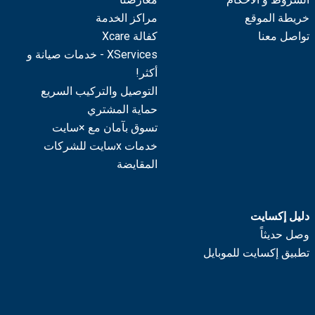
خريطة الموقع
مراكز الخدمة
تواصل معنا
كفالة Xcare
XServices - خدمات صيانة و
أكثر!
التوصيل والتركيب السريع
حماية المشتري
تسوق بآمان مع ×سايت
خدمات xسايت للشركات
المقايضة
دليل إكسايت
وصل حديثاً
تطبيق إكسايت للموبايل