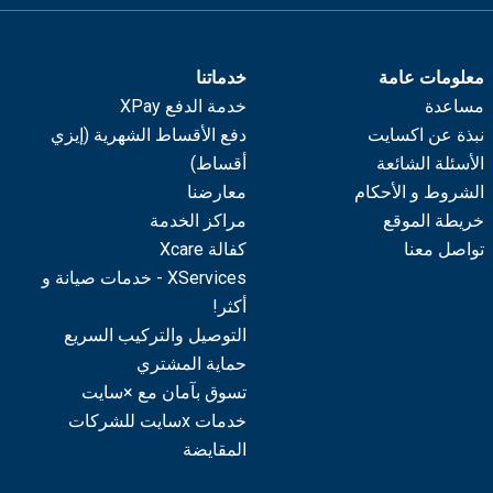
معلومات عامة
خدماتنا
مساعدة
خدمة الدفع XPay
نبذة عن اكسايت
دفع الأقساط الشهرية (إيزي
الأسئلة الشائعة
أقساط)
الشروط و الأحكام
معارضنا
خريطة الموقع
مراكز الخدمة
تواصل معنا
كفالة Xcare
XServices - خدمات صيانة و
أكثر!
التوصيل والتركيب السريع
حماية المشتري
تسوق بآمان مع ×سايت
خدمات xسايت للشركات
المقايضة