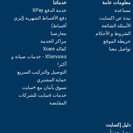
معلومات عامة
خدماتنا
مساعدة
خدمة الدفع XPay
نبذة عن اكسايت
دفع الأقساط الشهرية (إيزي
الأسئلة الشائعة
أقساط)
الشروط و الأحكام
معارضنا
خريطة الموقع
مراكز الخدمة
تواصل معنا
كفالة Xcare
XServices - خدمات صيانة و
أكثر!
التوصيل والتركيب السريع
حماية المشتري
تسوق بآمان مع ×سايت
خدمات xسايت للشركات
المقايضة
دليل إكسايت
وصل حديثاً