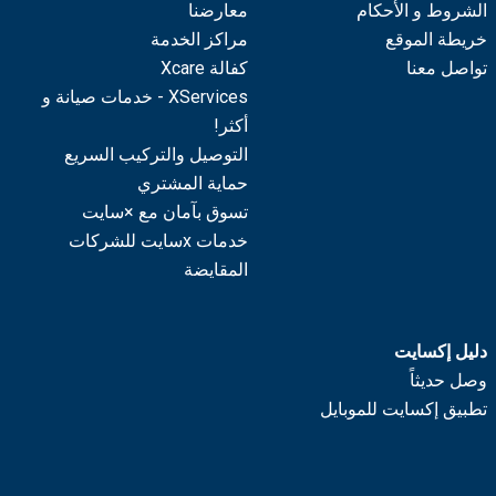
الشروط و الأحكام
معارضنا
خريطة الموقع
مراكز الخدمة
تواصل معنا
كفالة Xcare
XServices - خدمات صيانة و
أكثر!
التوصيل والتركيب السريع
حماية المشتري
تسوق بآمان مع ×سايت
خدمات xسايت للشركات
المقايضة
دليل إكسايت
وصل حديثاً
تطبيق إكسايت للموبايل