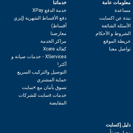
معلومات عامة
خدماتنا
مساعدة
خدمة الدفع XPay
نبذة عن اكسايت
دفع الأقساط الشهرية (إيزي
الأسئلة الشائعة
أقساط)
الشروط و الأحكام
معارضنا
خريطة الموقع
مراكز الخدمة
تواصل معنا
كفالة Xcare
XServices - خدمات صيانة و
أكثر!
التوصيل والتركيب السريع
حماية المشتري
تسوق بآمان مع ×سايت
خدمات xسايت للشركات
المقايضة
دليل إكسايت
وصل حديثاً