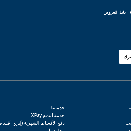
ة
دليل العروض
رك
ة
خدماتنا
خدمة الدفع XPay
يت
دفع الأقساط الشهرية (إيزي أقساط
ة
معارضنا