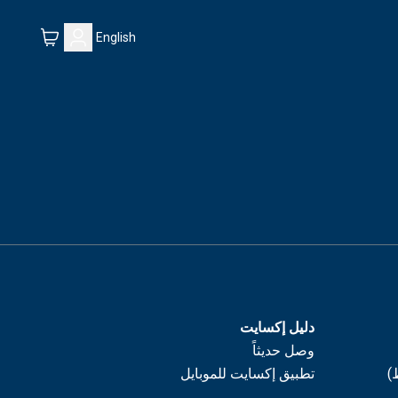
English
دليل إكسايت
وصل حديثاً
)
تطبيق إكسايت للموبايل