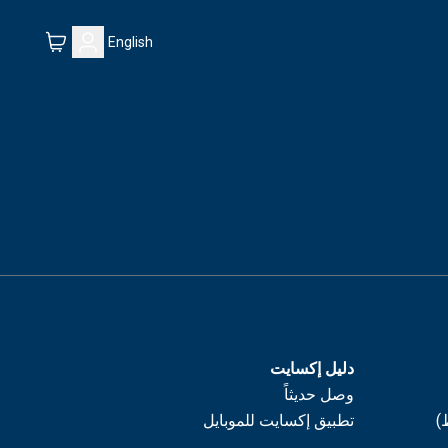
English
دليل إكسايت
وصل حديثاً
)
تطبيق إكسايت للموبايل