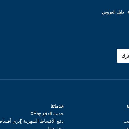
ة
دليل العروض
رك
ة
خدماتنا
خدمة الدفع XPay
يت
دفع الأقساط الشهرية (إيزي أقساط
ة
معارضنا