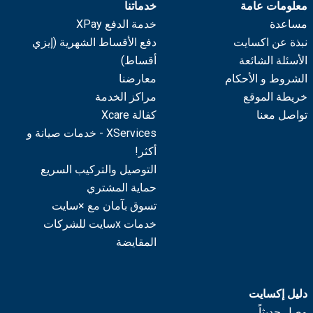
معلومات عامة
خدماتنا
مساعدة
خدمة الدفع XPay
نبذة عن اكسايت
دفع الأقساط الشهرية (إيزي
الأسئلة الشائعة
أقساط)
الشروط و الأحكام
معارضنا
خريطة الموقع
مراكز الخدمة
تواصل معنا
كفالة Xcare
XServices - خدمات صيانة و
أكثر!
التوصيل والتركيب السريع
حماية المشتري
تسوق بآمان مع ×سايت
خدمات xسايت للشركات
المقايضة
دليل إكسايت
وصل حديثاً