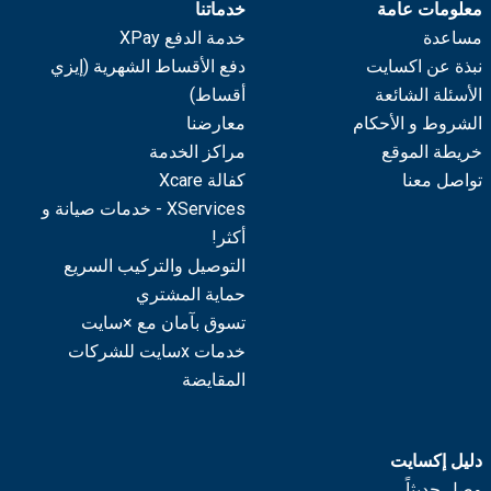
معلومات عامة
خدماتنا
مساعدة
خدمة الدفع XPay
نبذة عن اكسايت
دفع الأقساط الشهرية (إيزي
الأسئلة الشائعة
أقساط)
الشروط و الأحكام
معارضنا
خريطة الموقع
مراكز الخدمة
تواصل معنا
كفالة Xcare
XServices - خدمات صيانة و
أكثر!
التوصيل والتركيب السريع
حماية المشتري
تسوق بآمان مع ×سايت
خدمات xسايت للشركات
المقايضة
دليل إكسايت
وصل حديثاً