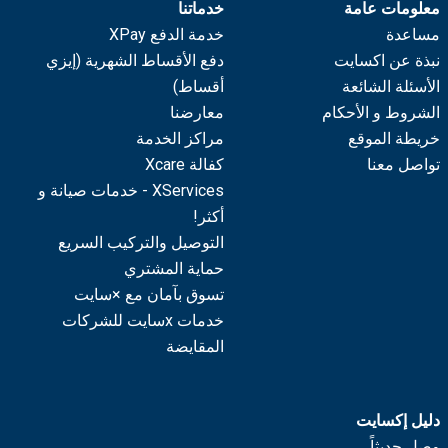
معلومات عامة
خدماتنا
مساعدة
خدمة الدفع XPay
نبذة عن اكسايت
دفع الأقساط الشهرية (إيزي
الأسئلة الشائعة
أقساط)
الشروط و الأحكام
معارضنا
خريطة الموقع
مراكز الخدمة
تواصل معنا
كفالة Xcare
XServices - خدمات صيانة و
أكثر!
التوصيل والتركيب السريع
حماية المشتري
تسوق بآمان مع ×سايت
خدمات xسايت للشركات
المقايضة
دليل إكسايت
وصل حديثاً