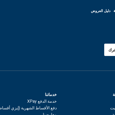
ة
دليل العروض
رك
ة
خدماتنا
خدمة الدفع XPay
يت
دفع الأقساط الشهرية (إيزي أقساط
ة
معارضنا