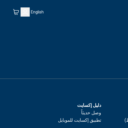
English
دليل إكسايت
وصل حديثاً
)
تطبيق إكسايت للموبايل